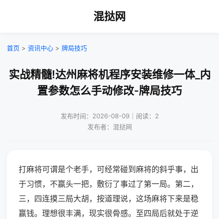
混挞网
首页
>
资讯中心
>
牌局技巧
实战精髓!达州麻将机程序安装维修一体_内
置参数怎么手动修改-牌局技巧
发布时间：2026-08-09｜阅读：2
发布者：混挞网
打麻将可谓是个老手，可经常碰到麻将的斜乎事，出
于习惯，不赢头一把，敷衍了事过了第一局。第二，
三，四连摸三局大胡，按道理说，这场麻将下来是稳
赢钱。理想很丰满，现实很骨感。至四局后就处于逆