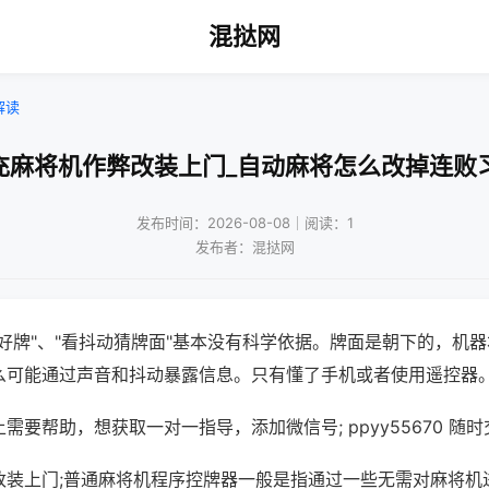
混挞网
解读
充麻将机作弊改装上门_自动麻将怎么改掉连败
发布时间：2026-08-08｜阅读：1
发布者：混挞网
好牌"、"看抖动猜牌面"基本没有科学依据。牌面是朝下的，机
么可能通过声音和抖动暴露信息。只有懂了手机或者使用遥控器
需要帮助，想获取一对一指导，添加微信号; ppyy55670 随时
改装上门;普通麻将机程序控牌器一般是指通过一些无需对麻将机