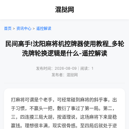
混挞网
首页
>
资讯中心
>
遥控解读
民间高手!沈阳麻将机控牌器使用教程_多轮
洗牌轮换逻辑是什么-遥控解读
发布时间：2026-08-09｜阅读：1
发布者：混挞网
打麻将可谓是个老手，可经常碰到麻将的斜乎事，出
于习惯，不赢头一把，敷衍了事过了第一局。第二，
三，四连摸三局大胡，按道理说，这场麻将下来是稳
赢钱。理想很丰满，现实很骨感。至四局后就处于逆