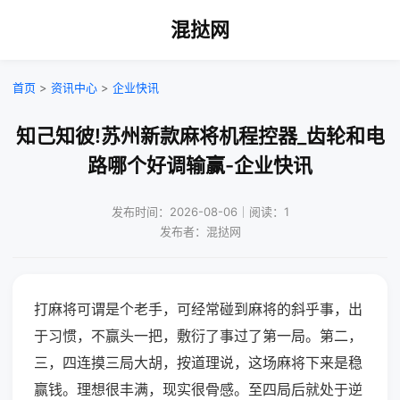
混挞网
首页
>
资讯中心
>
企业快讯
知己知彼!苏州新款麻将机程控器_齿轮和电
路哪个好调输赢-企业快讯
发布时间：2026-08-06｜阅读：1
发布者：混挞网
打麻将可谓是个老手，可经常碰到麻将的斜乎事，出
于习惯，不赢头一把，敷衍了事过了第一局。第二，
三，四连摸三局大胡，按道理说，这场麻将下来是稳
赢钱。理想很丰满，现实很骨感。至四局后就处于逆