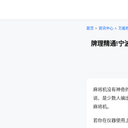
首页
>
资讯中心
>
万能
牌理精通!宁
麻将机没有神奇的
说、是少数人编
麻将机。
若你在仪器使用上