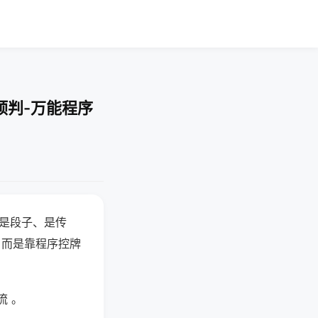
预判-万能程序
半是段子、是传
，而是靠程序控牌
流 。