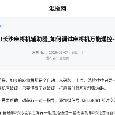
混挞网
技巧
!长沙麻将机辅助器_如何调试麻将机万能遥控
发布时间：2026-08-07｜阅读：1
发布者：混挞网
手搓，如今的麻将机都是全自动，从码牌、上牌、洗牌往往只要
将机有破绽，只要懂得了这破绽，打麻将时就可能转败为胜。
需要帮助，想获取一对一指导，添加微信号; kkss8691 随时交
器;普通麻将机程序控牌器一般是指通过一些无需对麻将机进行复