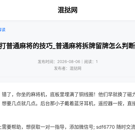
混挞网
解读
!打普通麻将的技巧_普通麻将拆牌留牌怎么判断
发布时间：2026-08-06｜阅读：1
发布者：混挞网
？错了，你坐的麻将机，底板里埋满了铜线圈！他们早就换了磁
，想要几点就几点。后台那小子戴着蓝牙耳机，遥控器一按，直
需要帮助，想获取一对一指导，添加微信号; sdf6770 随时交流