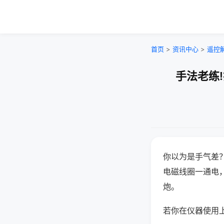
首页
>
资讯中心
>
遥控
手法老练
你以为是手气差
电磁线圈一通电
炮。
若你在仪器使用上