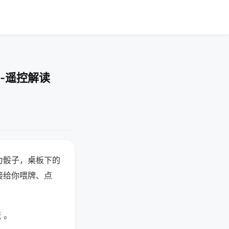
-遥控解读
力骰子，桌板下的
接给你喂牌、点
 。