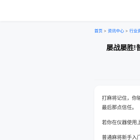
首页
>
资讯中心
>
行业
屡战屡胜!
打麻将记住，你
最后那点信任。
若你在仪器使用上
普通麻将新手入