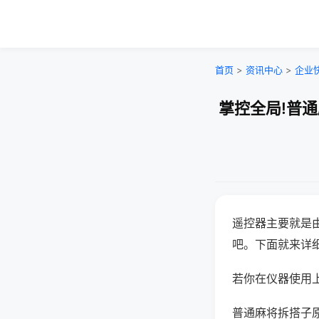
首页
>
资讯中心
>
企业
掌控全局!普
遥控器主要就是
吧。下面就来详
若你在仪器使用上
普通麻将拆搭子