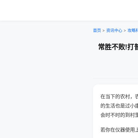
首页
>
资讯中心
>
攻略
常胜不败!打
在当下的农村，
的生活也是过小
会时不时的到村
若你在仪器使用上