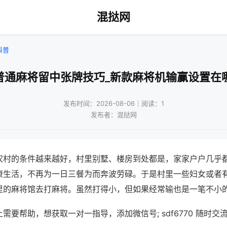
混挞网
科普
普通麻将留中张牌技巧_新款麻将机输赢设置在
发布时间：2026-08-06｜阅读：1
发布者：混挞网
农村的条件越来越好，村里别墅、楼房到处都是，家家户户几乎
康生活，不再为一日三餐为而奔波劳碌。于是村里一些妇女或者
里的麻将馆去打麻将。虽然打得小，但如果经常输也是一笔不小
需要帮助，想获取一对一指导，添加微信号; sdf6770 随时交流