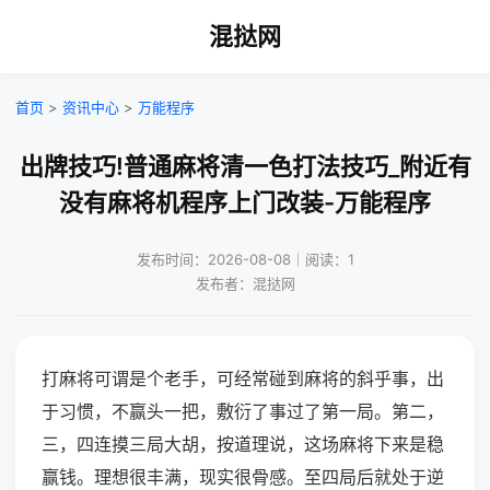
混挞网
首页
>
资讯中心
>
万能程序
出牌技巧!普通麻将清一色打法技巧_附近有
没有麻将机程序上门改装-万能程序
发布时间：2026-08-08｜阅读：1
发布者：混挞网
打麻将可谓是个老手，可经常碰到麻将的斜乎事，出
于习惯，不赢头一把，敷衍了事过了第一局。第二，
三，四连摸三局大胡，按道理说，这场麻将下来是稳
赢钱。理想很丰满，现实很骨感。至四局后就处于逆