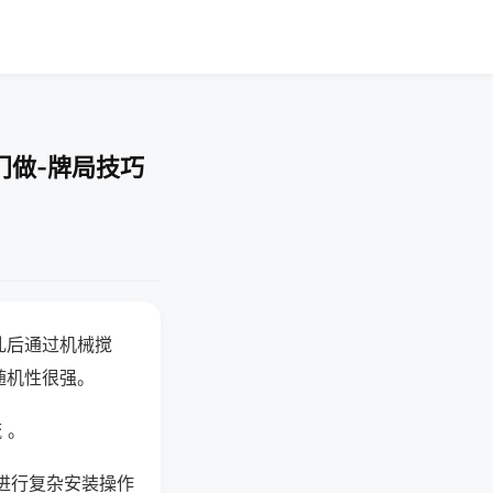
门做-牌局技巧
乱后通过机械搅
随机性很强。
 。
进行复杂安装操作