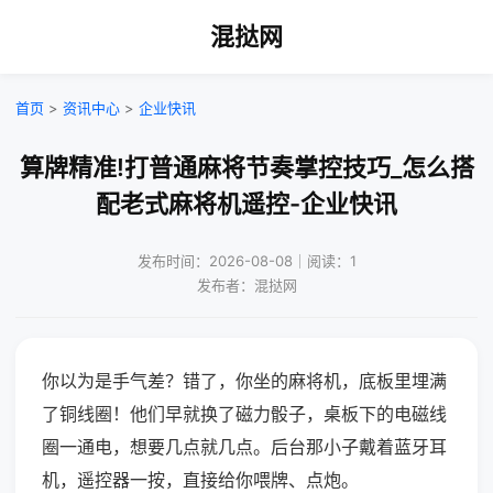
混挞网
首页
>
资讯中心
>
企业快讯
算牌精准!打普通麻将节奏掌控技巧_怎么搭
配老式麻将机遥控-企业快讯
发布时间：2026-08-08｜阅读：1
发布者：混挞网
你以为是手气差？错了，你坐的麻将机，底板里埋满
了铜线圈！他们早就换了磁力骰子，桌板下的电磁线
圈一通电，想要几点就几点。后台那小子戴着蓝牙耳
机，遥控器一按，直接给你喂牌、点炮。