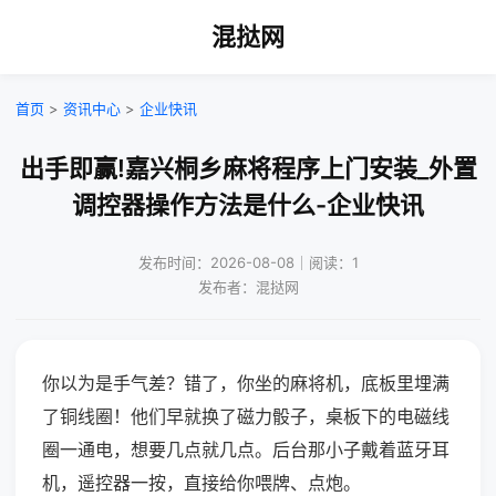
混挞网
首页
>
资讯中心
>
企业快讯
出手即赢!嘉兴桐乡麻将程序上门安装_外置
调控器操作方法是什么-企业快讯
发布时间：2026-08-08｜阅读：1
发布者：混挞网
你以为是手气差？错了，你坐的麻将机，底板里埋满
了铜线圈！他们早就换了磁力骰子，桌板下的电磁线
圈一通电，想要几点就几点。后台那小子戴着蓝牙耳
机，遥控器一按，直接给你喂牌、点炮。