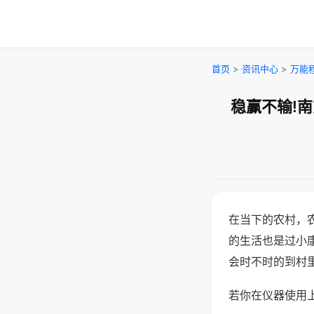
首页
>
资讯中心
>
万能
稳赢不输!
在当下的农村，
的生活也是过小
会时不时的到村
若你在仪器使用上