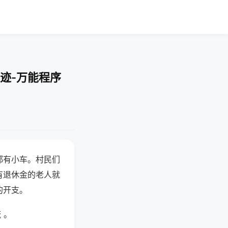
迹-万能程序
都有小车。村民们
有退休金的老人就
的开支。
 。