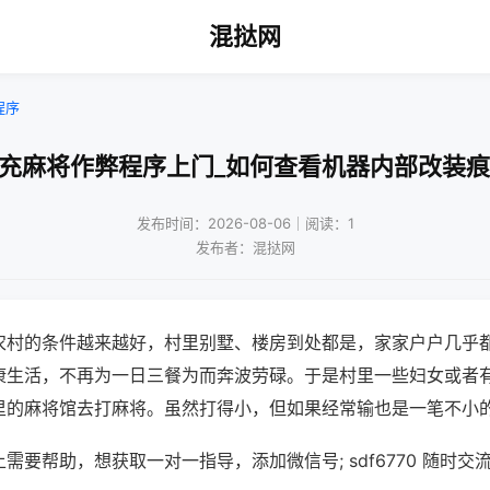
混挞网
程序
南充麻将作弊程序上门_如何查看机器内部改装痕
发布时间：2026-08-06｜阅读：1
发布者：混挞网
农村的条件越来越好，村里别墅、楼房到处都是，家家户户几乎
康生活，不再为一日三餐为而奔波劳碌。于是村里一些妇女或者
里的麻将馆去打麻将。虽然打得小，但如果经常输也是一笔不小
需要帮助，想获取一对一指导，添加微信号; sdf6770 随时交流