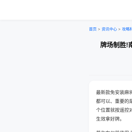
首页
>
资讯中心
>
攻略
牌场制胜!
最新款免安装麻
都可以、重要的是
个位置就按遥控
生效拿好牌。