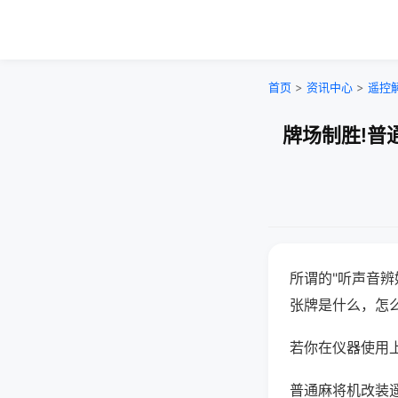
首页
>
资讯中心
>
遥控
牌场制胜!普
所谓的"听声音辨
张牌是什么，怎
若你在仪器使用上
普通麻将机改装