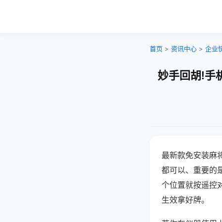
首页
>
资讯中心
>
企业
妙手回胡!手
最新款免安装麻
都可以、重要的是
个位置就按遥控
生效拿好牌。