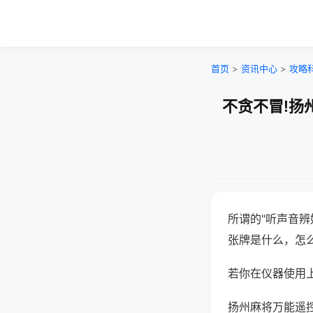
首页
>
资讯中心
>
攻略
不贪不冒!扬
所谓的"听声音辨
张牌是什么，怎
若你在仪器使用上
扬州麻将万能遥