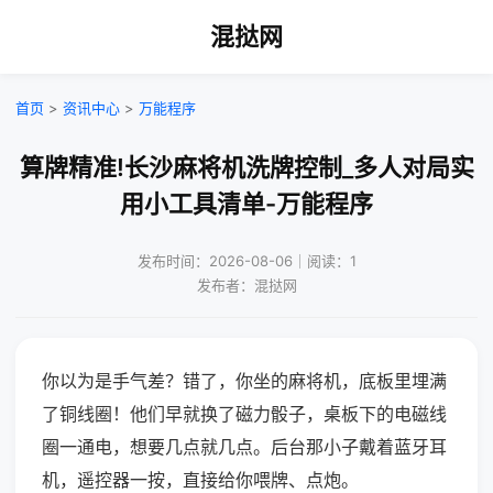
混挞网
首页
>
资讯中心
>
万能程序
算牌精准!长沙麻将机洗牌控制_多人对局实
用小工具清单-万能程序
发布时间：2026-08-06｜阅读：1
发布者：混挞网
你以为是手气差？错了，你坐的麻将机，底板里埋满
了铜线圈！他们早就换了磁力骰子，桌板下的电磁线
圈一通电，想要几点就几点。后台那小子戴着蓝牙耳
机，遥控器一按，直接给你喂牌、点炮。