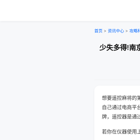
首页
>
资讯中心
>
攻略
少失多得!南
想要遥控麻将的
自己通过电商平
牌，遥控器是通
若你在仪器使用上