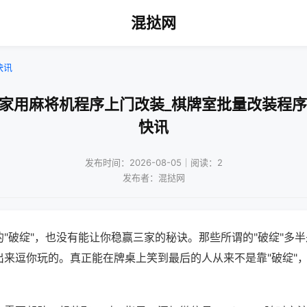
混挞网
快讯
波家用麻将机程序上门改装_棋牌室批量改装程序
快讯
发布时间：2026-08-05｜阅读：2
发布者：混挞网
"破绽"，也没有能让你稳赢三家的秘诀。那些所谓的"破绽"多
出来逗你玩的。真正能在牌桌上笑到最后的人从来不是靠"破绽"