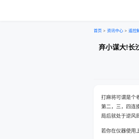
首页
>
资讯中心
>
遥控
弃小谋大!长
打麻将可谓是个
第二，三，四连
局后就处于逆风
若你在仪器使用上