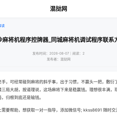
混挞网
解读
沙麻将机程序控牌器_同城麻将机调试程序联系
发布时间：2026-08-07｜阅读：2
发布者：混挞网
老手，可经常碰到麻将的斜乎事，出于习惯，不赢头一把，敷衍
摸三局大胡，按道理说，这场麻将下来是稳赢钱。理想很丰满，
局，归根到底还是输钱。
需要帮助，想获取一对一指导，添加微信号; kkss8691 随时交