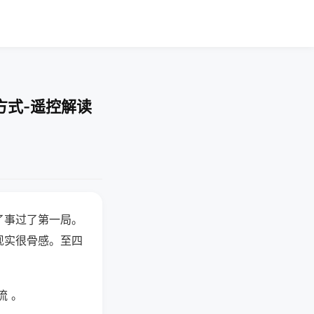
方式-遥控解读
了事过了第一局。
现实很骨感。至四
流 。