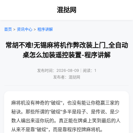
混挞网
首页
>
资讯中心
>
程序讲解
常胡不难!无锡麻将机作弊改装上门_全自动
桌怎么加装遥控装置-程序讲解
发布时间：2026-08-09｜阅读：1
发布者：混挞网
麻将机没有神奇的"破绽"，也没有能让你稳赢三家的
秘诀。那些所谓的"破绽"多半是段子、是传说、是少
数人编出来逗你玩的。真正能在牌桌上笑到最后的人
从来不是靠"破绽"，而是靠程序控牌麻将机。