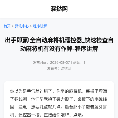
混挞网
首页
>
资讯中心
>
程序讲解
出手即赢!全自动麻将机遥控器_快速检查自
动麻将机有没有作弊-程序讲解
发布时间：2026-08-07｜阅读：1
发布者：混挞网
你以为是手气差？错了，你坐的麻将机，底板里埋满
了铜线圈！他们早就换了磁力骰子，桌板下的电磁线
圈一通电，想要几点就几点。后台那小子戴着蓝牙耳
机，遥控器一按，直接给你喂牌、点炮。